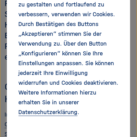
Publikation ihrer Texte, Daten und
e
f
zu gestalten und fortlaufend zu
ß
n
Software zu geben, hat das
verbessern, verwenden wir Cookies.
e
e
Helmholtz Open Science Office
Durch Bestätigen des Buttons
n
n
/
„Akzeptieren“ stimmen Sie der
Empfehlungen für Open-Science-
s
Verwendung zu. Über den Button
Publikationen bei Helmholtz
c
„Konfigurieren“ können Sie Ihre
h
erstellt.
l
Einstellungen anpassen. Sie können
i
jederzeit Ihre Einwilligung
e
widerrufen und Cookies deaktivieren.
ß
Offenes Publizieren bei
e
Weitere Informationen hierzu
Helmholtz
n
erhalten Sie in unserer
Datenschutzerklärung
.
Im Einklang mit der
UNESCO-Empfehlung zu
Open Science
und der Verankerung von Open
Science in der deutschen, europäischen und