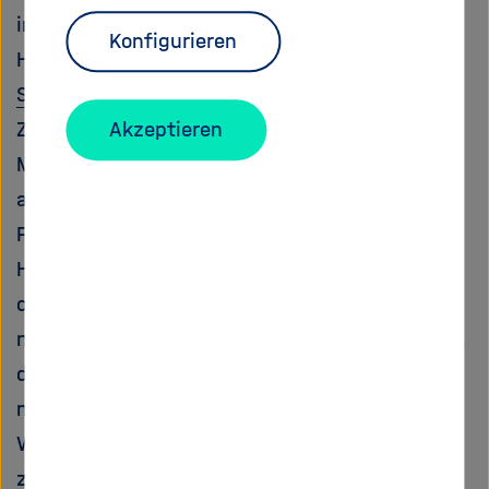
internationalen Wissenschaftspolitik hat
Konfigurieren
Helmholtz im September 2022 seine
Open
Science Policy
verabschiedet. Die Helmholtz-
Zentren fordern ihre Mitarbeiterinnen und
Akzeptieren
Mitarbeiter auf, Forschungsergebnisse, die sie
allein oder in Zusammenarbeit mit anderen
Forschenden im Rahmen ihrer Tätigkeit für
Helmholtz erzielt haben, nach dem Prinzip „so
offen wie möglich und so geschlossen wie
nötig“ zu publizieren. Dies soll dazu beitragen,
dass die Ergebnisse der eigenen Arbeit
möglichst barrierefrei der Wissenschaft,
Wirtschaft und Gesellschaft zur Nachnutzung
zur Verfügung stehen.