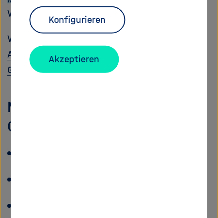
Wissenschaft mitzugestalten.
Konfigurieren
Weitere Informationen:
Selbstverständnis des
Arbeitskreises Open Science der Helmholtz-
Akzeptieren
Gemeinschaft
Mitglieder des Arbeitskreises
Open Science
Bernadette Fritzsch und Anne Talk, AWI
Michael Schilling, CISPA
Patrick Fuhrmann und Florian Schwennsen,