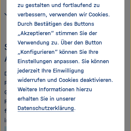
zu gestalten und fortlaufend zu
Abgeschlossene Task Groups des
verbessern, verwenden wir Cookies.
Arbeitskreises Open Science
Durch Bestätigen des Buttons
„Akzeptieren“ stimmen Sie der
Verwendung zu. Über den Button
Selbstverständnis des
„Konfigurieren“ können Sie Ihre
Arbeitskreises Open Science
Einstellungen anpassen. Sie können
jederzeit Ihre Einwilligung
Die Entwicklung von Open Science ist in den
widerrufen und Cookies deaktivieren.
Forschungsbereichen der Helmholtz-
Weitere Informationen hierzu
Gemeinschaft, je nach Disziplin und
erhalten Sie in unserer
Publikationskultur, unterschiedlich weit
Datenschutzerklärung
.
fortgeschritten. Die Helmholtz-Gemeinschaft
ist gefordert, den beginnenden
Kulturwandel
„from closed to open“
im Sinne der