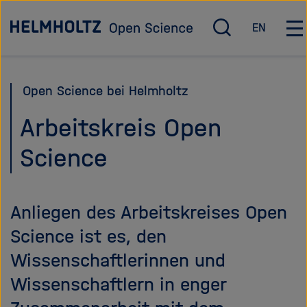
Direkt
Zu Startseite
EN
zum
S
E
H
u
n
a
Seiteninhalt
c
g
u
springen
h
l
p
Open Science bei Helmholtz
e
i
t
ö
s
n
Arbeitskreis Open
f
h
a
Science
f
v
n
i
e
g
n
a
Anliegen des Arbeitskreises Open
/
t
s
i
Science ist es, den
c
o
Wissenschaftlerinnen und
h
n
Wissenschaftlern in enger
l
ö
i
f