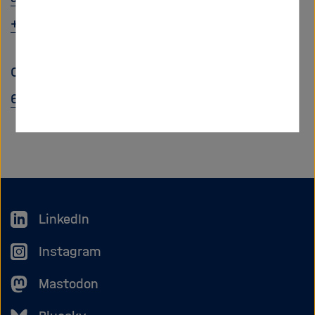
+49331 6264-28790
ORCID iD:
https://orcid.org/0000-0001-7080-
634X
LinkedIn
Instagram
Mastodon