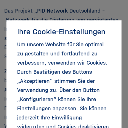
e
f
ß
n
Das Projekt „PID Network Deutschland –
e
e
Netzwerk für die Förderung von persistenten
n
n
Identifikatoren in Wissenschaft und Kultur“
Ihre Cookie-Einstellungen
/
s
startete am 01. März 2023 und wird von der
Um unsere Website für Sie optimal
c
Deutschen Forschungsgemeinschaft (DFG) für
h
zu gestalten und fortlaufend zu
36 Monate gefördert.
l
verbessern, verwenden wir Cookies.
i
Ziel des Projekts ist es, ein Netzwerk bereits
Durch Bestätigen des Buttons
e
ß
bestehender und sich aktuell formierender
„Akzeptieren“ stimmen Sie der
e
Agierender rund um die persistente
Verwendung zu. Über den Button
n
Identifikation von Personen, Organisationen,
„Konfigurieren“ können Sie Ihre
Publikationen, Ressourcen und Infrastrukturen
Einstellungen anpassen. Sie können
im Bereich der digitalen Kommunikation in
jederzeit Ihre Einwilligung
Wissenschaft und Kultur zu
widerrufen und Cookies deaktivieren.