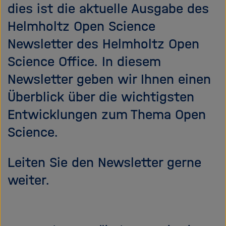
e
f
dies ist die aktuelle Ausgabe des
ß
n
Helmholtz Open Science
e
e
Newsletter des Helmholtz Open
n
n
/
Science Office. In diesem
s
Newsletter geben wir Ihnen einen
c
h
Überblick über die wichtigsten
l
Entwicklungen zum Thema Open
i
e
Science.
ß
e
Leiten Sie den Newsletter gerne
n
weiter.