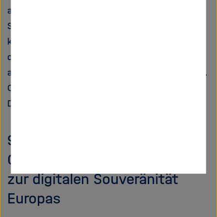
anderen drei Preise noch bis zum 10.
September Nominierungen eingereicht werden
können, ist die Nominierungsfrist für den
diesjährigen Open-Science-Preis bereits
abgelaufen. Die Gewinner:innen werden am 14.
Oktober 2026 beim Open Science Festival in
Delft bekanntgegeben.
9. EU Kommission setzt mit
Open Source Strategy Impuls
zur digitalen Souveränität
Europas