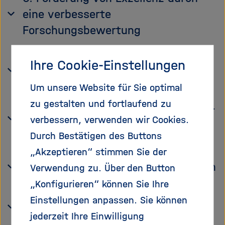
eine verbesserte
Forschungsbewertung
7. FZ Jülich Team gewinnt die
Ihre Cookie-Einstellungen
Metascience Novelty Indicators
Challenge
Um unsere Website für Sie optimal
zu gestalten und fortlaufend zu
8. Neue NWO Awards: vier Preise für
verbessern, verwenden wir Cookies.
Wissenschaft mit Wirkung
Durch Bestätigen des Buttons
9. EU Kommission setzt mit Open
„Akzeptieren“ stimmen Sie der
Source Strategy Impuls zur digitalen
Verwendung zu. Über den Button
Souveränität Europas
„Konfigurieren“ können Sie Ihre
Einstellungen anpassen. Sie können
Save the Dates
jederzeit Ihre Einwilligung