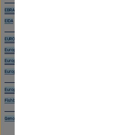
EBRAINS
EIDA
EURO-CORDEX 1989-2018 using TerrSysMP
European Mouse Mutant Archive
European Mouse Mutant Cell Repository
European XFEL Data Portal
European Zebrafish Resource Center
Fishbase
GenomeRNAi