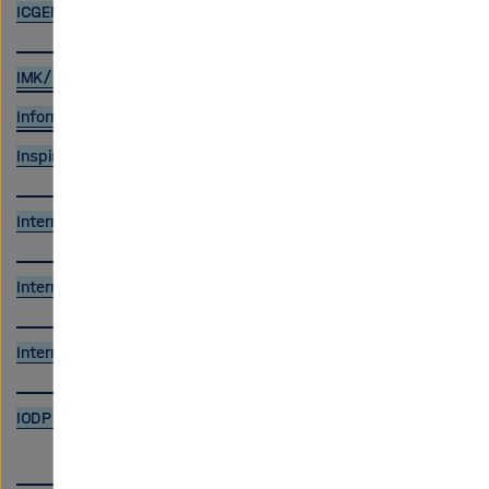
ICGEM
IMK/IAA generated MIPAS/Envisat data
Informationssystem Graffiti in Deutschland (INGRID)
Inspire-HEP
Intermagnet
International Earth Rotation and Reference Systems Service
International Service of Geomagnetic Indices
IODP Bremen Core Repository