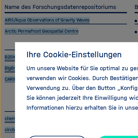
Name des Forschungsdatenrepositoriums
B
AIRS/Aqua Observations of Gravity Waves
Arctic Permafrost Geospatial Centre
Ihre Cookie-Einstellungen
B2SHARE Server Forschungszentrum Jülich
Um unsere Website für Sie optimal zu ge
BigBrain Database
verwenden wir Cookies. Durch Bestätige
CARIBIC
Verwendung zu. Über den Button „Konfigu
Sie können jederzeit Ihre Einwilligung wi
Informationen hierzu erhalten Sie in uns
chemotion
circbase