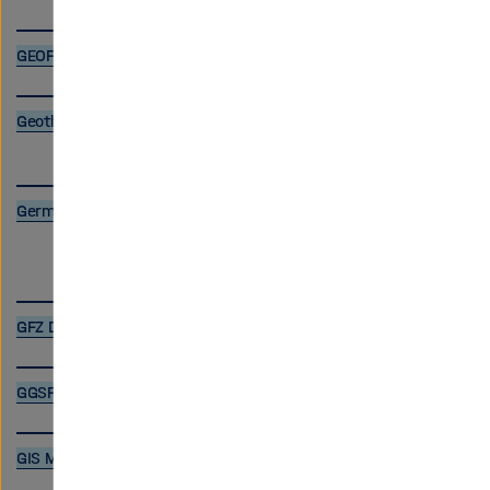
GEOFON
Geothermal Information System
German Human Genome-Phenome Archive
GFZ Data Services
GGSP - ISDC
GIS Maps Portal at AWI