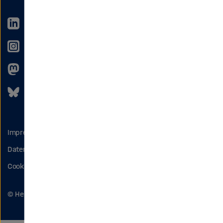
LinkedIn
Instagram
Mastodon
Bluesky
Impressum
Datenschutz
Cookies
© Helmholtz-Gemeinschaft 2026