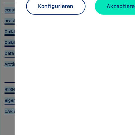
Konfigurieren
Akzeptier
coastDat
coastMap
Collaborative Research Centre 1211 Database
Collaborative Research Centre Transregio 32 Database
Data Publication Server Forschungszentrum Jülich
Arctic Permafrost Geospatial Centre
B2SHARE Server Forschungszentrum Jülich
BigBrain Database
CARIBIC