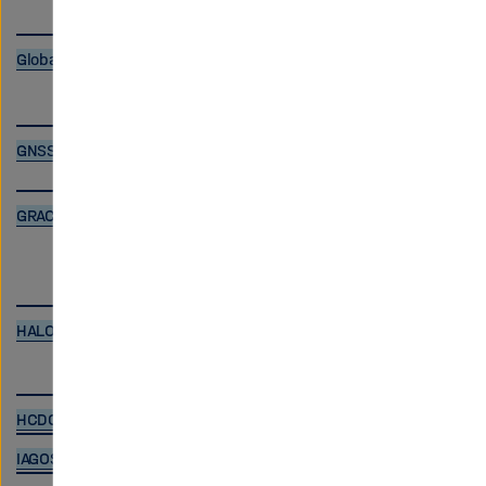
Global Terrestrial Network for Permafrost
GNSS - ISDC
GRACE ISDC
HALO database
HCDC datasearch
IAGOS Data Centre