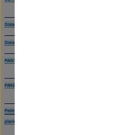
Ocean Science Information System
OceanRep GEOMAR Repository
PAINT
PANGAEA
Pedestrian Dynamics Data Archive
plankton*net