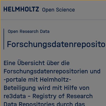
Direkt
Zu Startseite
zum
Seiteninhalt
springen
Open Research Data
Forschungsdatenreposito
Eine Übersicht über die
Forschungsdatenrepositorien und
-portale mit Helmholtz-
Beteiligung wird mit Hilfe von
re3data – Registry of Research
Data Repositories durch das