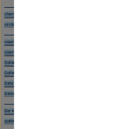
chemotion
circbase
coastDat
coastMap
Collaborative Research Centre 1211 Database
Collaborative Research Centre Transregio 32 Database
Data Publication Server Forschungszentrum Jülich
Datenrechercheportal UFZ
Der Karlsruher Wolkenatlas
doRiNA