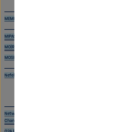
MEMENTO
MIPAS/Envisat Observations of Polar Stratospheric Clouds
MO|RE data
MOSES Data Discovery Portal
Nefeli
Network for the Detection of Atmospheric Composition
Change
O2A REGISTRY