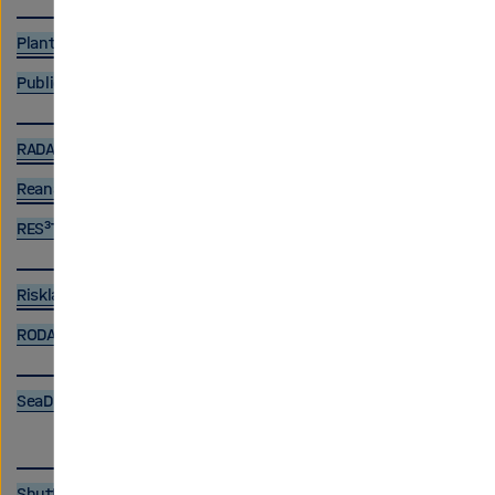
Plant Biotechnology Information Primary Database
Public-data DESY
RADAR4KIT
Reanalysis Tropopause Data Repository
RES³T
Risklayer Explorer
RODARE
SeaDataNet
Shuttle Radar Topography Mission