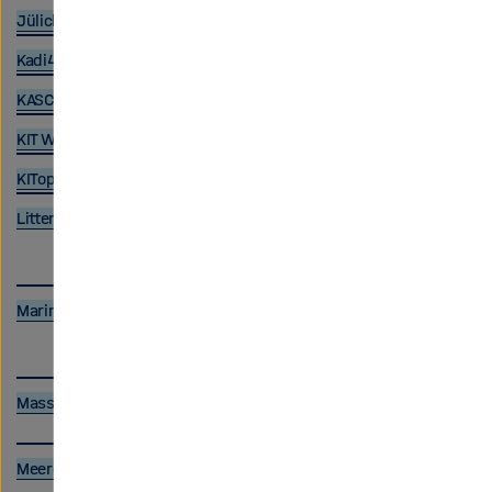
Jülich DATA
Kadi4Mat
KASCADE Cosmic Ray Data Centre
KIT Whole-Body Human Motion Database
KITopen
Litterbase
Marine Data Portal
MassBank Europe
Meereis Portal