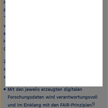
Helmholtz-Zentren zum Umgang mit
10
Forschungsdaten
sowie der DFG-Kodex
“Leitlinien zur Sicherung guter
11
wissenschaftlicher Praxis”
und die
entsprechende Rahmenleitlinie für die
Helmholtz-Gemeinschaft dienen weiterhin als
Orientierung.
2.1 Die Mitarbeiter:innen stellen zusätzlich
sicher, dass folgende Aspekte eingehalten
werden:
Mit den jeweils erzeugten digitalen
Forschungsdaten wird verantwortungsvoll
12
und im Einklang mit den FAIR-Prinzipien