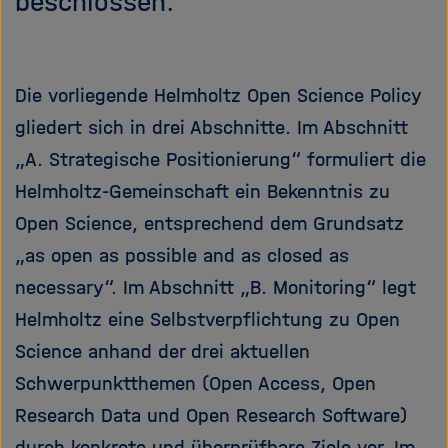
beschlossen.
e
f
ß
n
e
e
n
n
Die vorliegende Helmholtz Open Science Policy
/
gliedert sich in drei Abschnitte. Im Abschnitt
s
c
„A. Strategische Positionierung“ formuliert die
h
Helmholtz-Gemeinschaft ein Bekenntnis zu
l
Open Science, entsprechend dem Grundsatz
i
e
„as open as possible and as closed as
ß
necessary“. Im Abschnitt „B. Monitoring“ legt
e
Helmholtz eine Selbstverpflichtung zu Open
n
Science anhand der drei aktuellen
Schwerpunktthemen (Open Access, Open
Research Data und Open Research Software)
durch konkrete und überprüfbare Ziele vor. Im