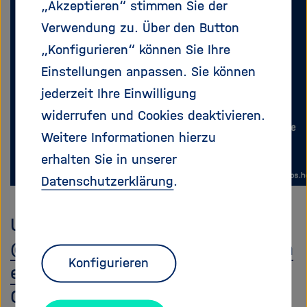
„Akzeptieren“ stimmen Sie der
e
f
ß
n
Verwendung zu. Über den Button
e
e
„Konfigurieren“ können Sie Ihre
n
n
Einstellungen anpassen. Sie können
/
s
jederzeit Ihre Einwilligung
c
widerrufen und Cookies deaktivieren.
h
Weitere Informationen hierzu
l
i
erhalten Sie in unserer
e
Datenschutzerklärung
.
ß
e
Unter dem Handle
n
@HelmholtzOpenScienceOffice@h
Konfigurieren
elmholtz.social
ist das Helmholtz
Open Science Office nun auch auf