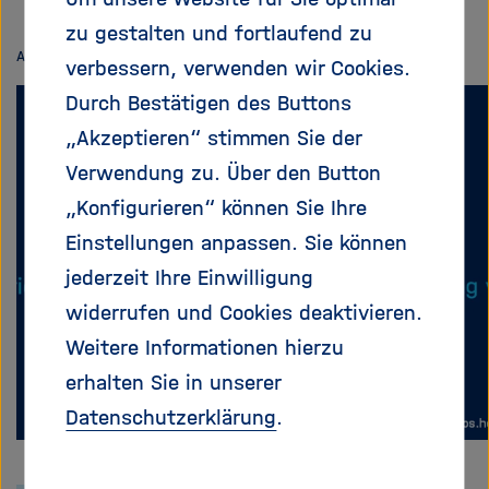
e
f
zu gestalten und fortlaufend zu
ß
n
Link
Auf
Artikel teilen
e
e
verbessern, verwenden wir Cookies.
teilen
X
n
n
Durch Bestätigen des Buttons
/
teilen
„Akzeptieren“ stimmen Sie der
s
c
Verwendung zu. Über den Button
h
„Konfigurieren“ können Sie Ihre
l
Einstellungen anpassen. Sie können
i
e
jederzeit Ihre Einwilligung
ß
widerrufen und Cookies deaktivieren.
e
Weitere Informationen hierzu
n
erhalten Sie in unserer
Datenschutzerklärung
.