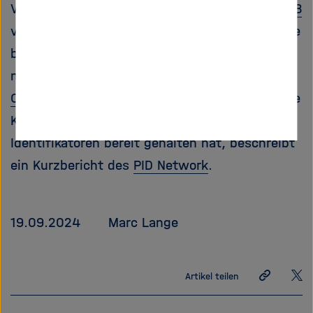
Vorträge auch einzeln auf dem
AV-Portal der TIB
veröffentlicht. Zudem werden viele Inhalte, wie
beispielsweise die Poster und Vortragsfolien,
nach und nach in der
Zenodo-Community der
Open-Access-Tage 2024
veröffentlicht. Was die
Konferenz zum Thema persistente
Identifikatoren bereit gehalten hat, beschreibt
ein Kurzbericht des
PID Network
.
19.09.2024
Marc Lange
Link
Auf
Artikel teilen
teilen
X