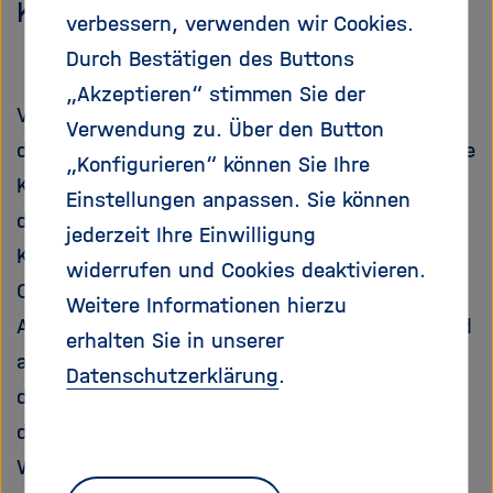
Konferenz.
verbessern, verwenden wir Cookies.
Durch Bestätigen des Buttons
„Akzeptieren“ stimmen Sie der
Vom 10. bis zum 12. September fanden in Köln
Verwendung zu. Über den Button
die diesjährigen Open-Access-Tage, die zentrale
„Konfigurieren“ können Sie Ihre
Konferenz zum Thema Open Access im
Einstellungen anpassen. Sie können
deutschsprachigen Raum, statt. Unter dem
jederzeit Ihre Einwilligung
Konferenzmotto ‚DEAL, Diamond and beyond –
widerrufen und Cookies deaktivieren.
Open Access zwischen Souveränität und
Weitere Informationen hierzu
Abhängigkeit‘ lud das Ortskomitee – bestehend
erhalten Sie in unserer
aus der Universitäts- und Stadtbibliothek Köln,
Datenschutzerklärung
.
der Technischen Hochschule Köln, dem GESIS,
der Katholischen Hochschule Nordrhein-
Westfalen sowie dem ZB MED -