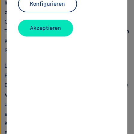
Informationszentrum Lebenswissenschaften –
Konfigurieren
zur 18. Ausgabe der Open-Access-Tage an den
Campus Südstadt der TH Köln ein. Rund 300
Akzeptieren
Teilnehmer:innen hatten sich auf den Weg nach
Kölle gemacht. Auch das Helmholtz Open
Science Office war vor Ort vertreten.
Über drei Tage gab es ein reichhaltiges
Programm bestehend aus drei Keynotes, zwei
Diskussionen, zehn Sessions mit insgesamt 30
Vorträgen, 19 Workshops, einer Postersession
und dem Toolmarktplatz, sowie nicht zuletzt
einem Rahmenprogramm wie einem
Konferenzdinner und Führungen durch
Bibliotheken der ausrichtenden Einrichtungen.